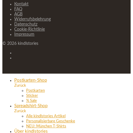
Kontakt
FAQ
AGB
Widerrufsbelehrung
Datenschutz
Cookie-Richtlinie
Impressum
©
2026
kindlstories
Postkarten-Shop
Zurück
Postkarten
Sticker
% Sale
Spreadshirt-Shop
Zurück
Alle kindlstories Artikel
Personalisierbare Geschenke
NEU: München T-Shirts
Über kindlstories